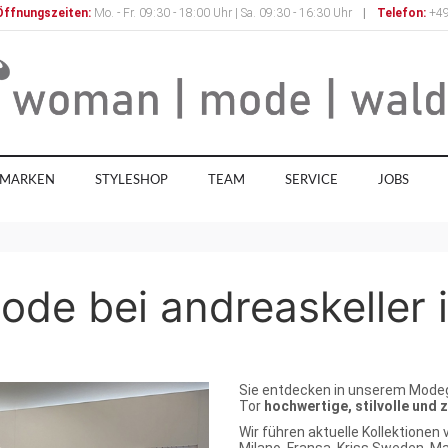
Öffnungszeiten:
Mo. - Fr. 09:30 - 18:00 Uhr | Sa. 09:30 - 16:30 Uhr
|
Telefon:
+49
MARKEN
STYLESHOP
TEAM
SERVICE
JOBS
de bei andreaskeller 
Sie entdecken in unserem Mode
Tor
hochwertige, stilvolle un
Wir führen aktuelle Kollektionen