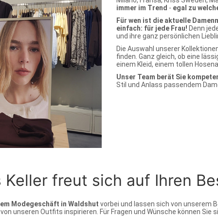
Milano, Fransa, Kriss Sweden, M
immer im Trend
-
egal zu welch
Für wen ist die aktuelle Damen
einfach: für jede Frau!
Denn jede
und ihre ganz persönlichen Liebl
Die Auswahl unserer Kollektione
finden. Ganz gleich, ob eine läs
einem Kleid, einem tollen Hosenan
Unser Team berät Sie kompete
Stil und Anlass passendem Dame
eller freut sich auf Ihren Be
rem Modegeschäft in Waldshut
vorbei und lassen sich von unserem B
on unseren Outfits inspirieren. Für Fragen und Wünsche können Sie si