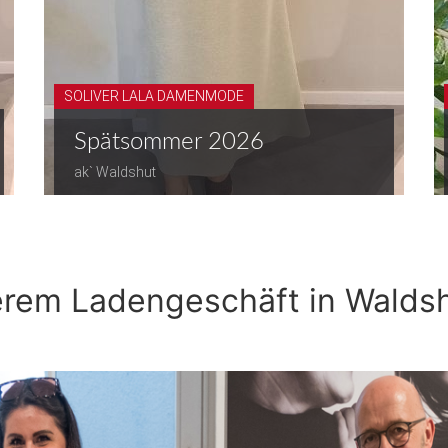
SOLIVER LALA DAMENMODE
Spätsommer 2026
ak` Waldshut
erem Ladengeschäft in Walds