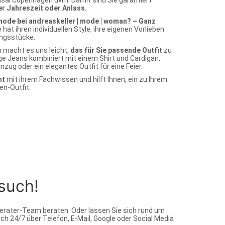
asai Copenhagen uvm. Damit sind Sie garantiert
er Jahreszeit oder Anlass.
mode bei andreaskeller | mode | woman? – Ganz
 hat ihren individuellen Style, ihre eigenen Vorlieben
ingsstücke.
n macht es uns leicht,
das für Sie passende Outfit
zu
sige Jeans kombiniert mit einem Shirt und Cardigan,
zug oder ein elegantes Outfit für eine Feier.
nt
mit ihrem Fachwissen und hilft Ihnen, ein zu Ihrem
n-Outfit.
such!
erater-Team beraten. Oder lassen Sie sich rund um
ch 24/7 über Telefon, E-Mail, Google oder Social Media