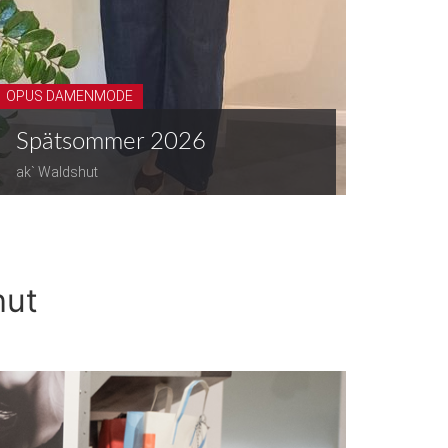
OPUS DAMENMODE
Spätsommer 2026
ak` Waldshut
hut