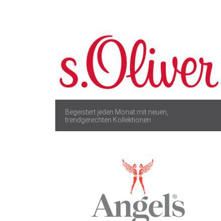
Begeistert jeden Monat mit neuen,
trendgerechten Kollektionen